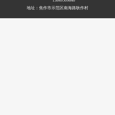
13849509846
地址：焦作市示范区南海路耿作村