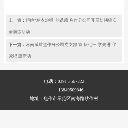
上一篇：
拒绝“糖衣炮弹”的诱惑 焦作分公司开展防拐骗安
全演练活动
下一篇：
河南威盾焦作分公司党支部 宣 庆七一 学先进 守
党纪 建新功
电话：0391-3567222
13849509846
地址：焦作市示范区南海路耿作村